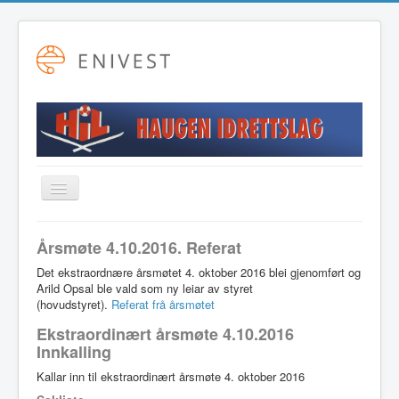
Toggle
Navigation
Startside
Årsmøte 4.10.2016. Referat
Alpint
Det ekstraordnære årsmøtet 4. oktober 2016 blei gjenomført og
Arild Opsal ble vald som ny leiar av styret
Fotball
(hovudstyret).
Referat frå årsmøtet
Friidrett
Ekstraordinært årsmøte 4.10.2016
Innkalling
Langrenn
Kallar inn til ekstraordinært årsmøte 4. oktober 2016
Hovudstyret