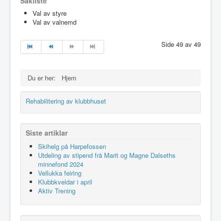
Sakliste
Idrettslaget
Val av styre
Val av valnemd
Klubblokaler
Medlemsskap
Side 49 av 49
Minnefond
Du er her:
Hjem
Rehabilitering av klubbhuset
Siste artiklar
Skihelg på Harpefossen
Utdeling av stipend frå Marit og Magne Dalseths
minnefond 2024
Vellukka feiring
Klubbkveldar i april
Aktiv Trening