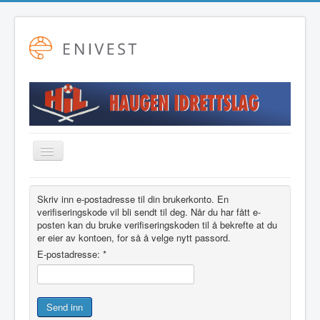
Toggle
Navigation
Startside
Skriv inn e-postadresse til din brukerkonto. En
Alpint
verifiseringskode vil bli sendt til deg. Når du har fått e-
posten kan du bruke verifiseringskoden til å bekrefte at du
Fotball
er eier av kontoen, for så å velge nytt passord.
E-postadresse:
*
Friidrett
Langrenn
Send inn
Hovudstyret