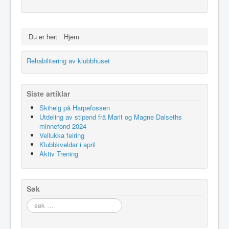
Idrettslaget
Klubblokaler
Du er her:
Hjem
Medlemsskap
Rehabilitering av klubbhuset
Minnefond
Siste artiklar
Skihelg på Harpefossen
Utdeling av stipend frå Marit og Magne Dalseths
minnefond 2024
Vellukka feiring
Klubbkveldar i april
Aktiv Trening
Søk
søk
…