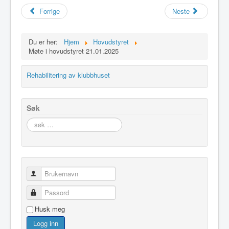
Idrettslaget
Forrige
Neste
Klubblokaler
Du er her:
Hjem
Hovudstyret
Medlemsskap
Møte i hovudstyret 21.01.2025
Minnefond
Rehabilitering av klubbhuset
Søk
søk
…
Brukernavn
Passord
Husk meg
Logg inn