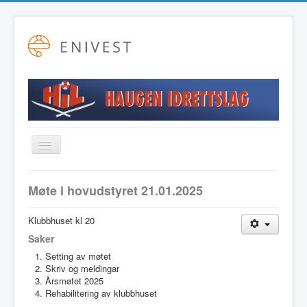
Toggle
Navigation
Startside
Møte i hovudstyret 21.01.2025
Alpint
Klubbhuset kl 20
Fotball
Saker
Friidrett
Setting av møtet
Skriv og meldingar
Langrenn
Årsmøtet 2025
Rehabilitering av klubbhuset
Hovudstyret