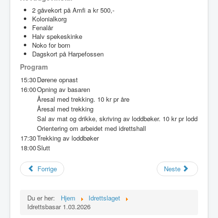
Idrettslaget
2 gåvekort på Amfi a kr 500,-
Kolonialkorg
Klubblokaler
Fenalår
Halv spekeskinke
Medlemsskap
Noko for born
Dagskort på Harpefossen
Minnefond
Program
15:30
Dørene opnast
16:00
Opning av basaren
Åresal med trekking. 10 kr pr åre
Åresal med trekking
Sal av mat og drikke, skriving av loddbøker. 10 kr pr lodd
Orientering om arbeidet med idrettshall
17:30
Trekking av loddbøker
18:00
Slutt
Forrige
Neste
Du er her:
Hjem
Idrettslaget
Idrettsbasar 1.03.2026