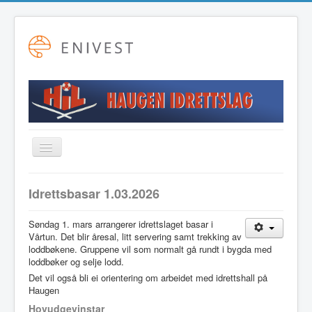
Toggle
Navigation
Startside
Idrettsbasar 1.03.2026
Alpint
Søndag 1. mars arrangerer idrettslaget basar i
Fotball
Vårtun. Det blir åresal, litt servering samt trekking av
loddbøkene. Gruppene vil som normalt gå rundt i bygda med
Friidrett
loddbøker og selje lodd.
Langrenn
Det vil også bli ei orientering om arbeidet med idrettshall på
Haugen
Hovudstyret
Hovudgevinstar