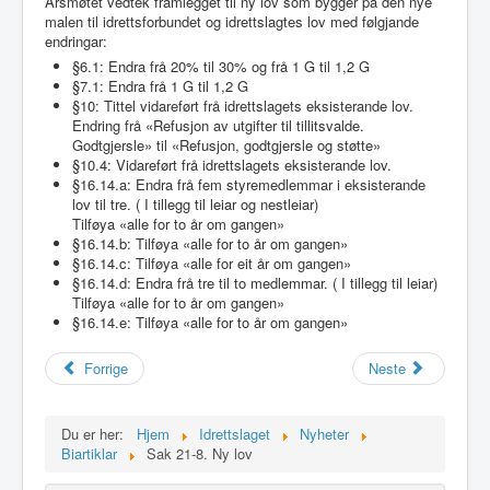
Årsmøtet vedtek framlegget til ny lov som bygger på den nye
Idrettslaget
malen til idrettsforbundet og idrettslagtes lov med følgjande
endringar:
Klubblokaler
§6.1: Endra frå 20% til 30% og frå 1 G til 1,2 G
§7.1: Endra frå 1 G til 1,2 G
Medlemsskap
§10: Tittel vidareført frå idrettslagets eksisterande lov.
Endring frå «Refusjon av utgifter til tillitsvalde.
Minnefond
Godtgjersle» til «Refusjon, godtgjersle og støtte»
§10.4: Vidareført frå idrettslagets eksisterande lov.
§16.14.a: Endra frå fem styremedlemmar i eksisterande
lov til tre. ( I tillegg til leiar og nestleiar)
Tilføya «alle for to år om gangen»
§16.14.b: Tilføya «alle for to år om gangen»
§16.14.c: Tilføya «alle for eit år om gangen»
§16.14.d: Endra frå tre til to medlemmar. ( I tillegg til leiar)
Tilføya «alle for to år om gangen»
§16.14.e: Tilføya «alle for to år om gangen»
Forrige
Neste
Du er her:
Hjem
Idrettslaget
Nyheter
Biartiklar
Sak 21-8. Ny lov