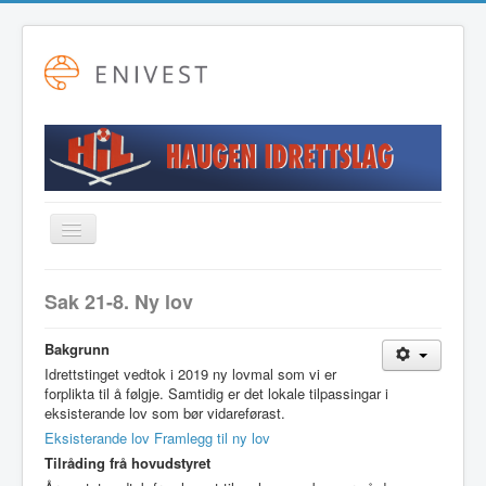
Toggle
Navigation
Startside
Sak 21-8. Ny lov
Alpint
Bakgrunn
Fotball
Idrettstinget vedtok i 2019 ny lovmal som vi er
forplikta til å følgje. Samtidig er det lokale tilpassingar i
Friidrett
eksisterande lov som bør vidareførast.
Langrenn
Eksisterande lov
Framlegg til ny lov
Tilråding frå hovudstyret
Hovudstyret