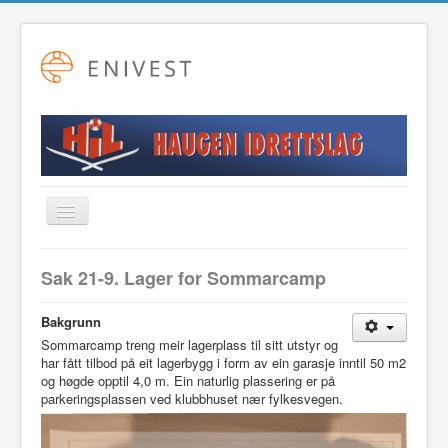
Toggle
Navigation
Startside
Sak 21-9. Lager for Sommarcamp
Alpint
Bakgrunn
Fotball
Sommarcamp treng meir lagerplass til sitt utstyr og
har fått tilbod på eit lagerbygg i form av ein garasje inntil 50 m2
Friidrett
og høgde opptil 4,0 m. Ein naturlig plassering er på
Langrenn
parkeringsplassen ved klubbhuset nær fylkesvegen.
Hovudstyret