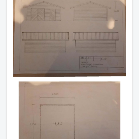
Idrettslaget
Klubblokaler
Medlemsskap
Minnefond