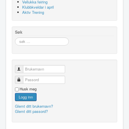
Vellukka feiring
Klubbkveldar i april
Aktiv Trening
Søk
søk
…
Brukernavn
Passord
Husk meg
Logg inn
Glemt ditt brukernavn?
Glemt ditt passord?