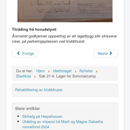
Tilråding frå hovudstyret
Årsmøtet godkjenner oppsetting av eit lagerbygg slik skissene
viser, på parkeringsplassen ved klubbhuset.
Forrige
Neste
Du er her:
Hjem
Idrettslaget
Nyheter
Biartiklar
Sak 21-9. Lager for Sommarcamp
Rehabilitering av klubbhuset
Siste artiklar
Skihelg på Harpefossen
Utdeling av stipend frå Marit og Magne Dalseths
minnefond 2024