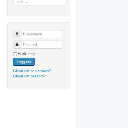
…
Brukernavn
Passord
Husk meg
Logg inn
Glemt ditt brukernavn?
Glemt ditt passord?