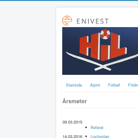
Startside
Alpint
Fotball
Friidr
Årsmøter
09.03.2015
Referat
14.03.2016
Lovforslag