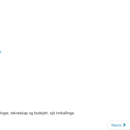
t
gar, rekneskap og budsjett, sjå innkallinga.
Neste