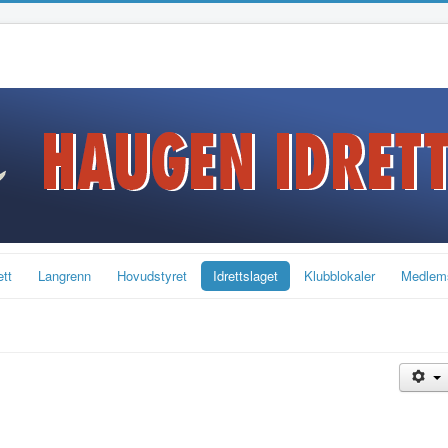
ett
Langrenn
Hovudstyret
Idrettslaget
Klubblokaler
Medlem