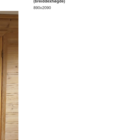
(breiddexhøgde)
890x2090