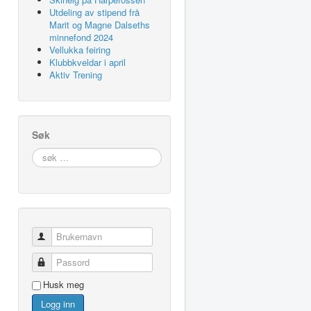
Utdeling av stipend frå
Marit og Magne Dalseths
minnefond 2024
Vellukka feiring
Klubbkveldar i april
Aktiv Trening
Søk
søk
…
Brukernavn
Passord
Husk meg
Logg inn