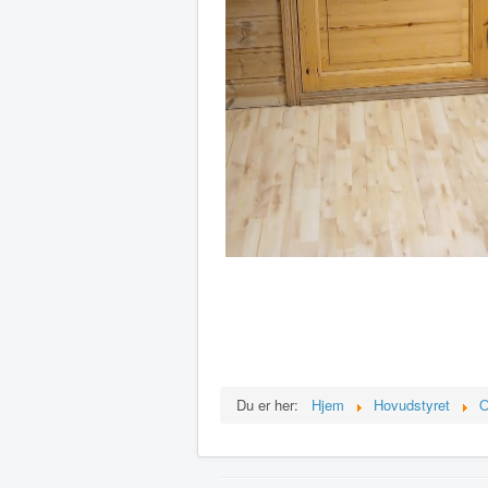
Du er her:
Hjem
Hovudstyret
O