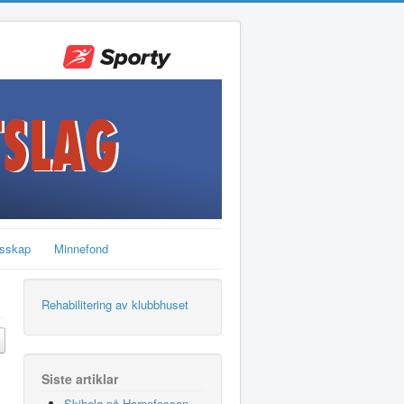
sskap
Minnefond
Rehabilitering av klubbhuset
Siste artiklar
Skihelg på Harpefossen