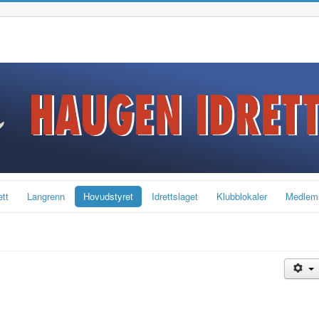
ett
Langrenn
Hovudstyret
Idrettslaget
Klubblokaler
Medlem