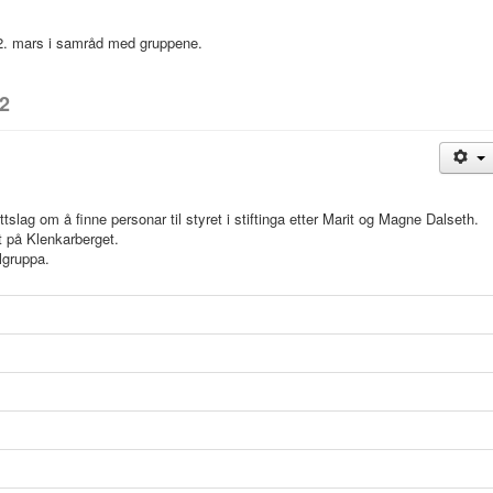
 2. mars i samråd med gruppene.
22
ttslag om å finne personar til styret i stiftinga etter Marit og Magne Dalseth.
t på Klenkarberget.
lgruppa.