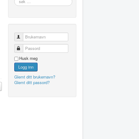
…
Brukernavn
Passord
Husk meg
Logg inn
Glemt ditt brukernavn?
Glemt ditt passord?