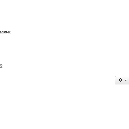
atutter.
22