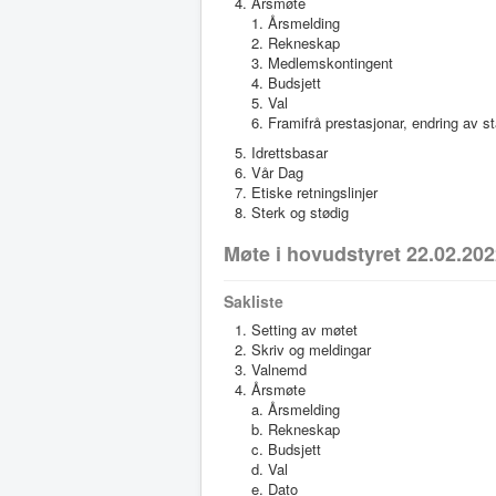
Årsmøte
Årsmelding
Rekneskap
Medlemskontingent
Budsjett
Val
Framifrå prestasjonar, endring av st
Idrettsbasar
Vår Dag
Etiske retningslinjer
Sterk og stødig
Møte i hovudstyret 22.02.20
Sakliste
Setting av møtet
Skriv og meldingar
Valnemd
Årsmøte
Årsmelding
Rekneskap
Budsjett
Val
Dato