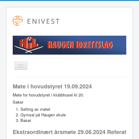
Toggle
Navigation
Startside
Møte i hovudstyret 19.09.2024
Alpint
Møte for hovudstyret i klubbhuset kl 20.
Saker
Fotball
Setting av møtet
Friidrett
Gymsal på Haugen skule
Basar
Langrenn
Ekstraordinært årsmøte 29.08.2024 Referat
Hovudstyret