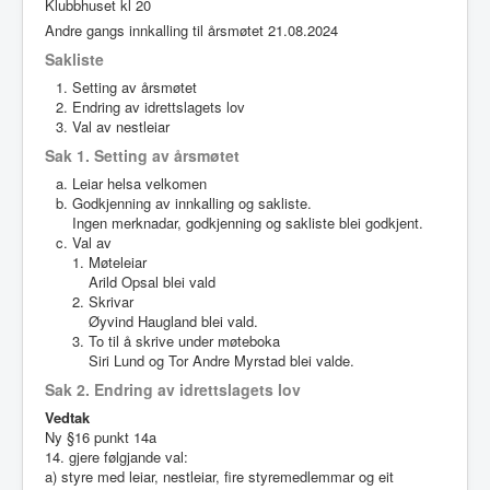
Klubbhuset kl 20
Idrettslaget
Andre gangs innkalling til årsmøtet 21.08.2024
Klubblokaler
Sakliste
Setting av årsmøtet
Medlemsskap
Endring av idrettslagets lov
Val av nestleiar
Minnefond
Sak 1. Setting av årsmøtet
Leiar helsa velkomen
Godkjenning av innkalling og sakliste.
Ingen merknadar, godkjenning og sakliste blei godkjent.
Val av
Møteleiar
Arild Opsal blei vald
Skrivar
Øyvind Haugland blei vald.
To til å skrive under møteboka
Siri Lund og Tor Andre Myrstad blei valde.
Sak 2. Endring av idrettslagets lov
Vedtak
Ny §16 punkt 14a
14. gjere følgjande val:
a) styre med leiar, nestleiar, fire styremedlemmar og eit