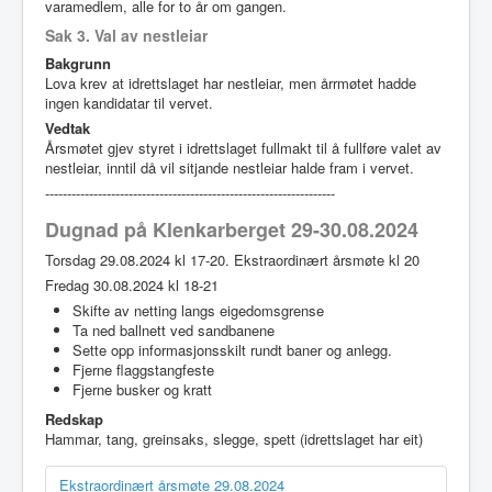
varamedlem, alle for to år om gangen.
Sak 3. Val av nestleiar
Bakgrunn
Lova krev at idrettslaget har nestleiar, men årrmøtet hadde
ingen kandidatar til vervet.
Vedtak
Årsmøtet gjev styret i idrettslaget fullmakt til å fullføre valet av
nestleiar, inntil då vil sitjande nestleiar halde fram i vervet.
------------------------------------------------------------------
Dugnad på Klenkarberget 29-30.08.2024
Torsdag 29.08.2024 kl 17-20. Ekstraordinært årsmøte kl 20
Fredag 30.08.2024 kl 18-21
Skifte av netting langs eigedomsgrense
Ta ned ballnett ved sandbanene
Sette opp informasjonsskilt rundt baner og anlegg.
Fjerne flaggstangfeste
Fjerne busker og
kratt
Redskap
Hammar, tang, greinsaks, slegge, spett (idrettslaget har eit)
Ekstraordinært årsmøte 29.08.2024