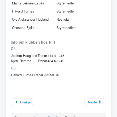
Marita Leirnes-Espås
Styremedlem
Idrettslaget
Håvard Furnes
Styremedlem
Klubblokaler
Ole Aleksander Hopland
Nestleiar
Medlemsskap
Christian Fjelle
Styremedlem
Minnefond
Info om klubben
hos NFF
G6
Joakim Haugland
Trenar
414 41 315
Kjetil Remme
Trenar
464 67 749
G8
Håvard Furnes
Trenar
992 58 346
Forrige
Neste