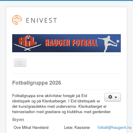
Toggle
Navigation
Startside
Fotballgruppa 2026
Alpint
Fotballgruppa sine aktivitetar foregår på Eid
Fotball
idrettspark og på Klenkarberget. I Eid idrettspark er
det kunstgrasdekke med undervarme. Klenkarberget er
Friidrett
heimestadion med grasbane og klubbhus med garderober.
Langrenn
Styret
Ove Mikal Haveland
Leiar, Kasserar
fotball@haugenil.no
Hovudstyret