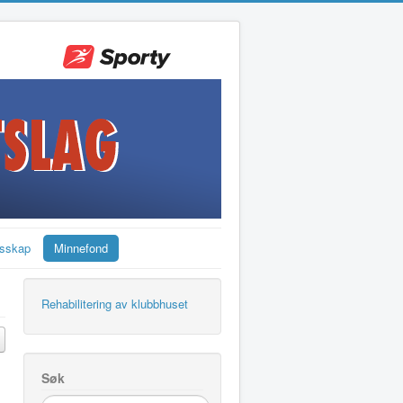
sskap
Minnefond
Rehabilitering av klubbhuset
Søk
søk