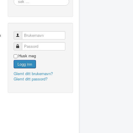
…
n
Brukernavn
Passord
Husk meg
Logg inn
Glemt ditt brukernavn?
Glemt ditt passord?