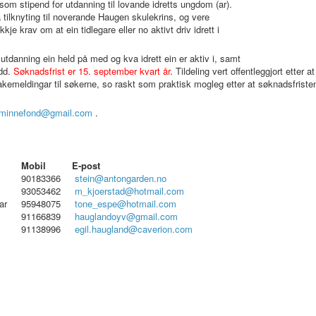
som stipend for utdanning til lovande idretts ungdom (ar).
 tilknyting til noverande Haugen skulekrins, og vere
e krav om at ein tidlegare eller no aktivt driv idrett i
danning ein held på med og kva idrett ein er aktiv i, samt
ådd.
Søknadsfrist er 15. september kvart år
. Tildeling vert offentleggjort etter at
akemeldingar til søkerne, so raskt som praktisk mogleg etter at søknadsfriste
sminnefond@gmail.com
.
Mobil
E-post
90183366
stein@antongarden.no
93053462
m_kjoerstad@hotmail.com
erar
95948075
tone_espe@hotmail.com
91166839
hauglandoyv@gmail.com
91138996
egil.haugland@caverion.com