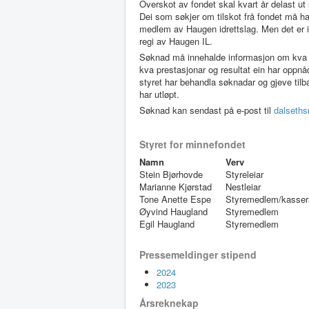
Overskot av fondet skal kvart år delast ut 
Dei som søkjer om tilskot frå fondet må ha
medlem av Haugen idrettslag. Men det er ikkj
regi av Haugen IL.
Søknad må innehalde informasjon om kva ut
kva prestasjonar og resultat ein har oppn
styret har behandla søknadar og gjeve tilb
har utløpt.
Søknad kan sendast på e-post til
dalseth
Styret for minnefondet
Namn
Verv
Stein Bjørhovde
Styreleiar
Marianne Kjørstad
Nestleiar
Tone Anette Espe
Styremedlem/kass
Øyvind Haugland
Styremedlem
Egil Haugland
Styremedlem
Pressemeldinger stipend
2024
2023
Årsreknekap