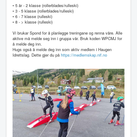
Idrettslaget
• 5 år - 2 klasse (rollerblades/rulleski)
• 3 - 5 klasse (rollerblades/rulleski)
Klubblokaler
• 6 - 7 klasse (rulleski)
• 8 - > klasse (rulleski)
Medlemsskap
Vi brukar Spond for å planlegge treningane og renna våre. Alle
Minnefond
aktive må melde seg inn i gruppa vår. Bruk koden WPCMJ for
å melde deg inn.
Hugs også å melde deg inn som aktiv medlem i Haugen
Idrettslag. Dette gjer du på
https://medlemskap.nif.no