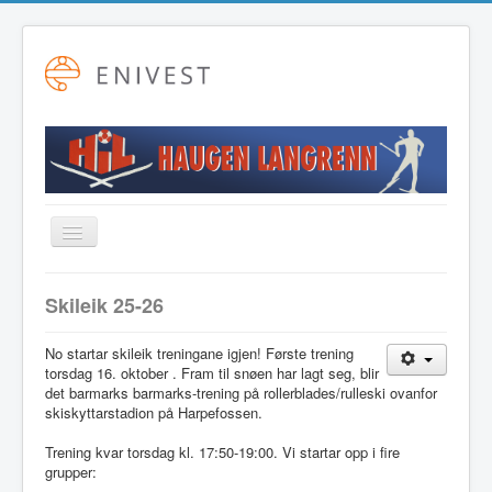
Toggle
Navigation
Startside
Skileik 25-26
Alpint
No startar skileik treningane igjen! Første trening
Fotball
torsdag 16. oktober . Fram til snøen har lagt seg, blir
det barmarks barmarks-trening på rollerblades/rulleski ovanfor
Friidrett
skiskyttarstadion på Harpefossen.
Langrenn
Trening kvar torsdag kl. 17:50-19:00. Vi startar opp i fire
grupper:
Hovudstyret