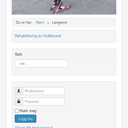
Du er her:
Hjem
Langrenn
Rehabilitering av klubbhuset
Søk
søk
…
Brukernavn
Passord
Husk meg
Logg inn
Glemt ditt brukernavn?