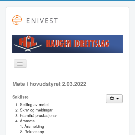
Toggle
Navigation
Startside
Møte i hovudstyret 2.03.2022
Alpint
Sakliste
Fotball
Setting av møtet
Friidrett
Skriv og meldingar
Framifrå prestasjonar
Langrenn
Årsmøte
Årsmelding
Hovudstyret
Rekneskap