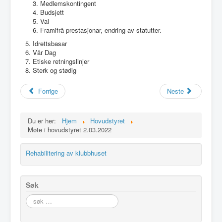
Medlemskontingent
Idrettslaget
Budsjett
Val
Klubblokaler
Framifrå prestasjonar, endring av statutter.
Medlemsskap
Idrettsbasar
Vår Dag
Minnefond
Etiske retningslinjer
Sterk og stødig
Forrige
Neste
Du er her:
Hjem
Hovudstyret
Møte i hovudstyret 2.03.2022
Rehabilitering av klubbhuset
Søk
søk
…