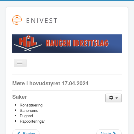
Toggle
Navigation
Startside
Møte i hovudstyret 17.04.2024
Alpint
Saker
Fotball
Konstituering
Friidrett
Banenemd
Dugnad
Langrenn
Rapporteringar
Hovudstyret
Forrige
Neste