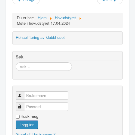
Idrettslaget
Klubblokaler
Du er her:
Hjem
Hovudstyret
Møte i hovudstyret 17.04.2024
Medlemsskap
Minnefond
Rehabilitering av klubbhuset
Søk
søk
…
Brukernavn
Passord
Husk meg
Logg inn
Glemt ditt brukernavn?