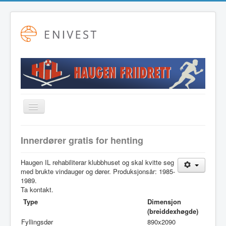
Toggle
Navigation
Startside
Innerdører gratis for henting
Alpint
Haugen IL rehabiliterar klubbhuset og skal kvitte seg
Fotball
med brukte vindauger og dører. Produksjonsår: 1985-
1989.
Friidrett
Ta kontakt.
Langrenn
Type
Dimensjon
(breiddexhøgde)
Hovudstyret
Fyllingsdør
890x2090