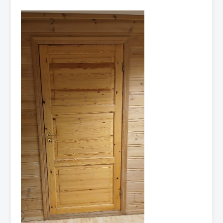
Idrettslaget
Klubblokaler
Medlemsskap
Minnefond