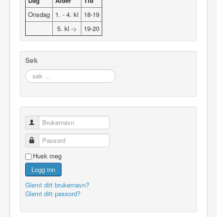
Dag
Alder
Tid
Onsdag
1. - 4. kl
18-19
5. kl ->
19-20
Søk
søk
…
Brukernavn
Passord
Husk meg
Logg inn
Glemt ditt brukernavn?
Glemt ditt passord?