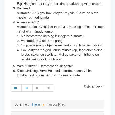
Egil Haugland sit i styret for idrettsparken og vil orientere.
Idrettslaget
Valnemd
Årsmøtet 2016 gav hovudstyret mynde til å velge siste
Klubblokaler
medlemet i valnemda
Medlemsskap
Årsmøtet 2017
Årsmøtet skal avhaldast innan 31. mars og kallast inn med
Minnefond
minst ein månads varsel.
Må bestemme dato og kunngjere årsmøtet.
Valnemda må settast i gang
Gruppene må godkjenne rekneskap og lage årsmelding
Hovudstyret må godkjenne rekneskap, lage årsmelding,
førebu saker og sakliste. Mulige saker er: Tribune og
rehabilitering av klubbhuset.
Vara til styret i Harpefossen skisenter
Klubbutvikling. Arve Heimdal i idrettskrinsen vil ha
tilbakemelding om når vi vil ha neste møte.
Side 18 av 18
Du er her:
Hjem
Hovudstyret