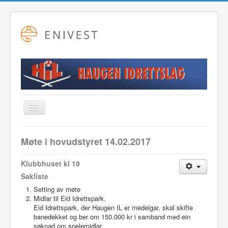
Toggle
Navigation
Startside
Møte i hovudstyret 14.02.2017
Alpint
Klubbhuset kl 19
Fotball
Sakliste
Friidrett
Setting av møte
Midlar til Eid Idrettspark.
Langrenn
Eid Idrettspark, der Haugen IL er medeigar, skal skifte
banedekket og ber om 150.000 kr i samband med ein
Hovudstyret
søknad om spelemidlar.