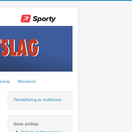
sskap
Minnefond
Rehabilitering av klubbhuset
Siste artiklar
Skihelg på Harpefossen