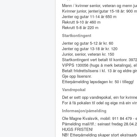
Menn / kvinner senior, veteran og menn ju
Kvinner junior, jenter/gutar 15-18 år: 900 
Jenter og gutar 11-14 år 650 m
Rekrutt 9-10 år 460 m
Rekrutt 5-8 år 220 m
Startkontingent
Jenter og gutar 5-12 år kr. 60
Jenter og gutar 13-18 år kr. 120
Junior, senior, veteran kr. 150
Startkontingent vert betalt til kontonr. 39
VIPPS 130056 (hugs å merk betalinga), el
Betalt friidrettslisens i kl. 13 år og eldre gir
Gje opp lisensnr.
Etterpåmelding løpsdagen kr. 50 i tillegg!
Vandrepokal
Det er sett opp vandrepokal, ein for kvinn
For å få pokalen til odel og eige må ein vi
Informasjon/påmelding
Ole Magne Kvalsvik, mobil: 911 84 479 - 
Påmelding mail/tlf.: seinast fredag 28.04.
HUGS FRISTEN!
NB! Etterpåmelding skaper stort ekstraarb