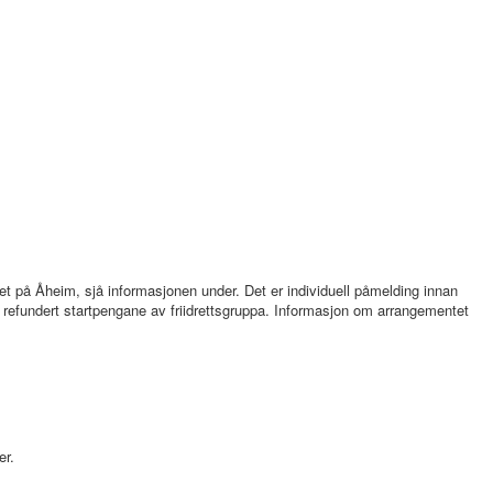
øpet på Åheim, sjå informasjonen under. Det er individuell påmelding innan
 refundert startpengane av friidrettsgruppa. Informasjon om arrangementet
er.