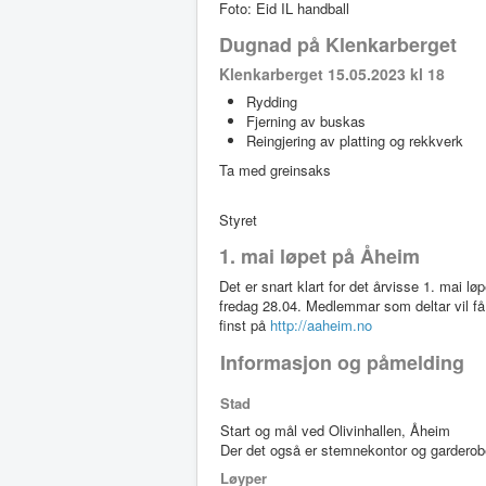
Foto: Eid IL handball
Dugnad på Klenkarberget
Klenkarberget 15.05.2023 kl 18
Rydding
Fjerning av buskas
Reingjering av platting og rekkverk
Ta med greinsaks
Styret
1. mai løpet på Åheim
Det er snart klart for det årvisse 1. mai l
fredag 28.04. Medlemmar som deltar vil få
finst på
http://aaheim.no
Informasjon og påmelding
Stad
Start og mål ved Olivinhallen, Åheim
Der det også er stemnekontor og garderob
Løyper