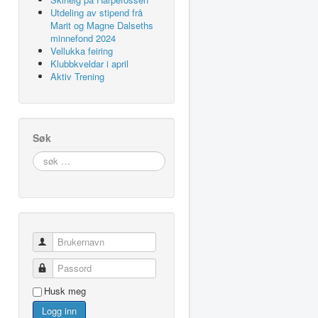
Utdeling av stipend frå
Marit og Magne Dalseths
minnefond 2024
Vellukka feiring
Klubbkveldar i april
Aktiv Trening
Søk
søk
…
Brukernavn
Passord
Husk meg
Logg inn