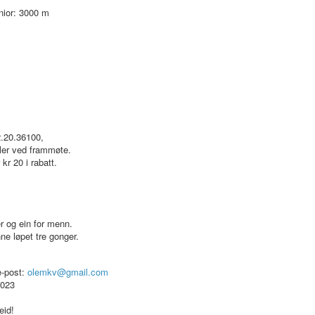
nior: 3000 m
m
72.20.36100,
ler ved frammøte.
 kr 20 i rabatt.
er og ein for menn.
nne løpet tre gonger.
e-post:
olemkv@gmail.com
2023
eid!