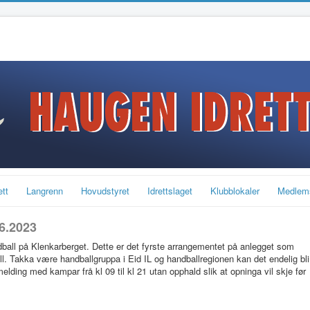
ett
Langrenn
Hovudstyret
Idrettslaget
Klubblokaler
Medlem
06.2023
andball på Klenkarberget. Dette er det fyrste arrangementet på anlegget som
ll. Takka være handballgruppa i Eid IL og handballregionen kan det endelig bli
melding med kampar frå kl 09 til kl 21 utan opphald slik at opninga vil skje før