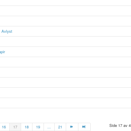
: Avlyst
pir
Side 17 av 4
16
17
18
19
...
21